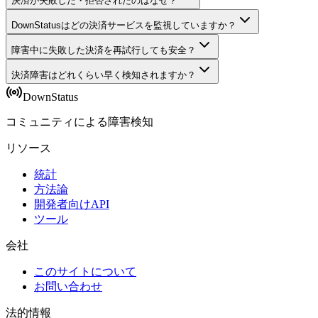
決済が失敗した・拒否されたのはなぜ？
DownStatusはどの決済サービスを監視していますか？
障害中に失敗した決済を再試行しても安全？
決済障害はどれくらい早く検知されますか？
DownStatus
コミュニティによる障害検知
リソース
統計
方法論
開発者向けAPI
ツール
会社
このサイトについて
お問い合わせ
法的情報