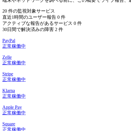
端末やネットワークを調べる前に、この概要でライブ報告、
20 件の監視対象サービス
直近1時間のユーザー報告 0 件
アクティブな報告があるサービス 0 件
30日間で解決済みの障害 2 件
PayPal
正常稼働中
Zelle
正常稼働中
Stripe
正常稼働中
Klarna
正常稼働中
Apple Pay
正常稼働中
Square
正常稼働中