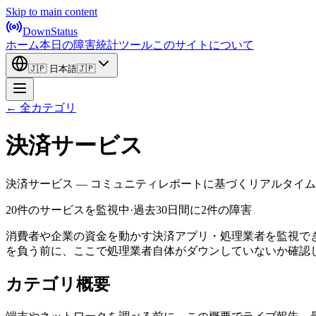
Skip to main content
DownStatus
ホーム
本日の障害
統計
ツール
このサイトについて
🇯🇵
日本語
🇯🇵
← 全カテゴリ
決済サービス
決済サービス — コミュニティレポートに基づくリアルタイ
20件のサービスを監視中
·
過去30日間に2件の障害
消費者や企業の資金を動かす決済アプリ・処理業者を監視で
を負う前に、ここで処理業者自体がダウンしていないか確認
カテゴリ概要