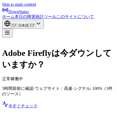
Skip to main content
DownStatus
ホーム
本日の障害
統計
ツール
このサイトについて
🇯🇵
日本語
🇯🇵
Adobe Fireflyは今ダウンして
いますか？
正常稼働中
5時間前前に確認
·
ウェブサイト：高速
·
シグナル: 100%
（3件
のソース）
今すぐチェック