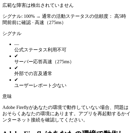
広範な障害は検出されていません
シグナル: 100%
→
通常の活動
ステータスの信頼度：
高
5時
間前前に確認 · 高速（275ms）
シグナル
—
公式ステータス
利用不可
✔
サーバー応答
高速（275ms）
✔
外部での言及
通常
✔
ユーザーレポート
少ない
意味
Adobe Fireflyがあなたの環境で動作していない場合、問題は
おそらくあなたの環境にあります。アプリを再起動するかイ
ンターネット接続を確認してください。