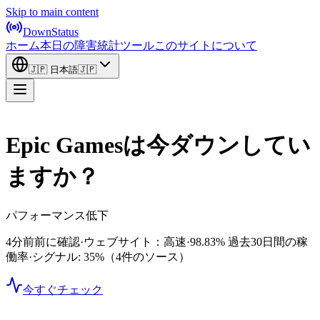
Skip to main content
DownStatus
ホーム
本日の障害
統計
ツール
このサイトについて
🇯🇵
日本語
🇯🇵
Epic Gamesは今ダウンしてい
ますか？
パフォーマンス低下
4分前前に確認
·
ウェブサイト：高速
·
98.83%
過去30日間の稼
働率
·
シグナル: 35%
（4件のソース）
今すぐチェック