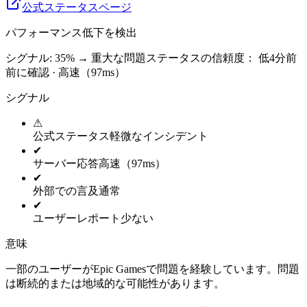
公式ステータスページ
パフォーマンス低下を検出
シグナル: 35%
→
重大な問題
ステータスの信頼度：
低
4分前
前に確認 · 高速（97ms）
シグナル
⚠
公式ステータス
軽微なインシデント
✔
サーバー応答
高速（97ms）
✔
外部での言及
通常
✔
ユーザーレポート
少ない
意味
一部のユーザーがEpic Gamesで問題を経験しています。問題
は断続的または地域的な可能性があります。