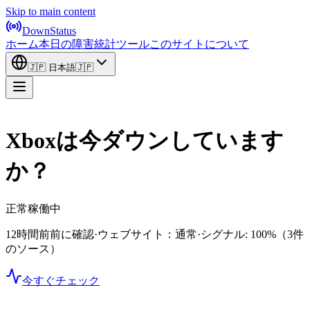
Skip to main content
DownStatus
ホーム
本日の障害
統計
ツール
このサイトについて
🇯🇵
日本語
🇯🇵
Xboxは今ダウンしています
か？
正常稼働中
12時間前前に確認
·
ウェブサイト：通常
·
シグナル: 100%
（3件
のソース）
今すぐチェック