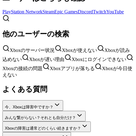
PlayStation Network
Steam
Epic Games
Discord
Twitch
YouTube
他のユーザーの検索
Xboxのサーバー状況
Xboxが使えない
Xboxが読み
込めない
Xboxが遅い理由
Xboxにログインできない
Xboxの接続の問題
Xboxアプリが落ちる
Xboxが今日使
えない
よくある質問
今、Xboxは障害中ですか？
みんな繋がらない？それとも自分だけ？
Xboxの障害は通常どのくらい続きますか？