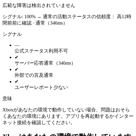
広範な障害は検出されていません
シグナル: 100%
→
通常の活動
ステータスの信頼度：
高
12時
間前前に確認 · 通常（346ms）
シグナル
—
公式ステータス
利用不可
✔
サーバー応答
通常（346ms）
✔
外部での言及
通常
✔
ユーザーレポート
少ない
意味
Xboxがあなたの環境で動作していない場合、問題はおそら
くあなたの環境にあります。アプリを再起動するかインター
ネット接続を確認してください。