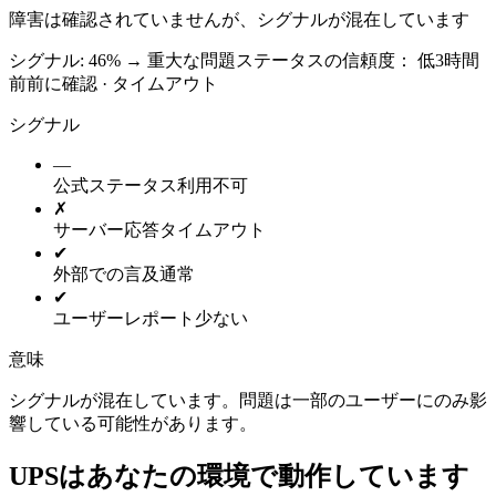
障害は確認されていませんが、シグナルが混在しています
シグナル: 46%
→
重大な問題
ステータスの信頼度：
低
3時間
前前に確認 · タイムアウト
シグナル
—
公式ステータス
利用不可
✗
サーバー応答
タイムアウト
✔
外部での言及
通常
✔
ユーザーレポート
少ない
意味
シグナルが混在しています。問題は一部のユーザーにのみ影
響している可能性があります。
UPSはあなたの環境で動作しています