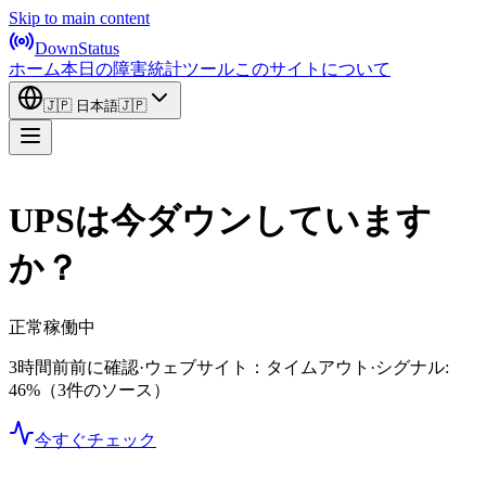
Skip to main content
DownStatus
ホーム
本日の障害
統計
ツール
このサイトについて
🇯🇵
日本語
🇯🇵
UPSは今ダウンしています
か？
正常稼働中
3時間前前に確認
·
ウェブサイト：タイムアウト
·
シグナル:
46%
（3件のソース）
今すぐチェック