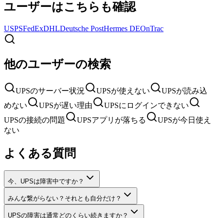
ユーザーはこちらも確認
USPS
FedEx
DHL
Deutsche Post
Hermes DE
OnTrac
他のユーザーの検索
UPSのサーバー状況
UPSが使えない
UPSが読み込
めない
UPSが遅い理由
UPSにログインできない
UPSの接続の問題
UPSアプリが落ちる
UPSが今日使え
ない
よくある質問
今、UPSは障害中ですか？
みんな繋がらない？それとも自分だけ？
UPSの障害は通常どのくらい続きますか？