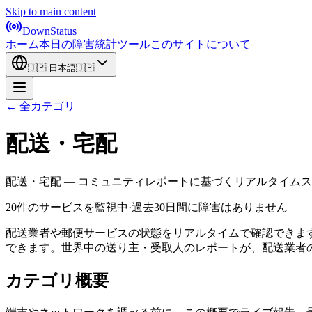
Skip to main content
DownStatus
ホーム
本日の障害
統計
ツール
このサイトについて
🇯🇵
日本語
🇯🇵
← 全カテゴリ
配送・宅配
配送・宅配 — コミュニティレポートに基づくリアルタイム
20件のサービスを監視中
·
過去30日間に障害はありません
配送業者や郵便サービスの状態をリアルタイムで確認できま
できます。世界中の送り主・受取人のレポートが、配送業者
カテゴリ概要