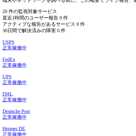
端末やネットワークを調べる前に、この概要でライブ報告、
20 件の監視対象サービス
直近1時間のユーザー報告 0 件
アクティブな報告があるサービス 0 件
30日間で解決済みの障害 0 件
USPS
正常稼働中
FedEx
正常稼働中
UPS
正常稼働中
DHL
正常稼働中
Deutsche Post
正常稼働中
Hermes DE
正常稼働中