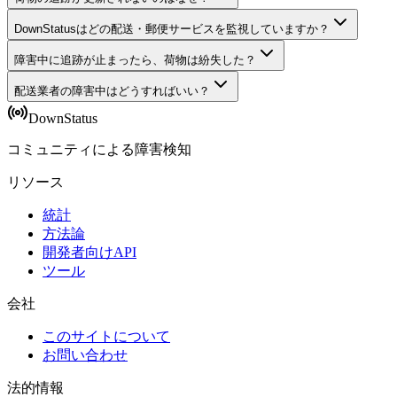
DownStatusはどの配送・郵便サービスを監視していますか？
障害中に追跡が止まったら、荷物は紛失した？
配送業者の障害中はどうすればいい？
DownStatus
コミュニティによる障害検知
リソース
統計
方法論
開発者向けAPI
ツール
会社
このサイトについて
お問い合わせ
法的情報