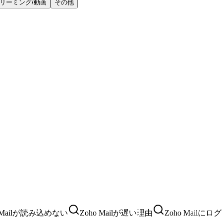
リーミング/動画
その他
o Mailが読み込めない
Zoho Mailが遅い理由
Zoho Mail