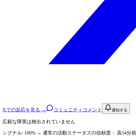
Xでの反応を見る →
コミュニティコメント
通知する
広範な障害は検出されていません
シグナル: 100%
→
通常の活動
ステータスの信頼度：
高
54分前