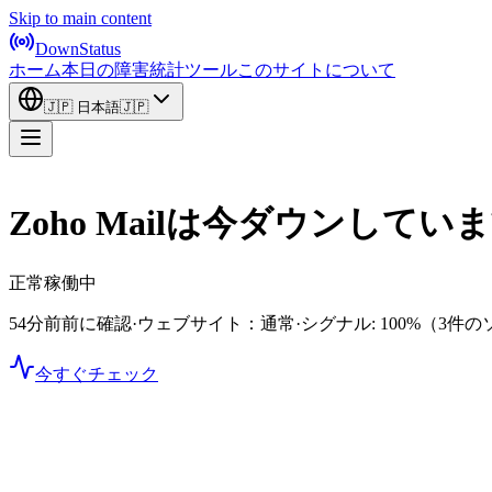
Skip to main content
DownStatus
ホーム
本日の障害
統計
ツール
このサイトについて
🇯🇵
日本語
🇯🇵
Zoho Mailは今ダウンしてい
正常稼働中
54分前前に確認
·
ウェブサイト：通常
·
シグナル: 100%
（3件の
今すぐチェック