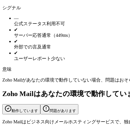
シグナル
—
公式ステータス
利用不可
✔
サーバー応答
通常（449ms）
✔
外部での言及
通常
✔
ユーザーレポート
少ない
意味
Zoho Mailがあなたの環境で動作していない場合、問題
Zoho Mailはあなたの環境で動作して
動作しています
問題があります
Zoho Mailはビジネス向けメールホスティングサービスで