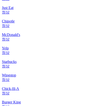
Just Eat
정상
Chipotle
정상
McDonald's
정상
Yelp
정상
Starbucks
정상
Wingstop
정상
Chick-fil-A
정상
Burger King