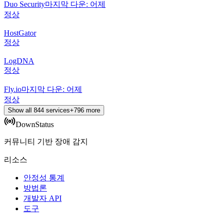
Duo Security
마지막 다운: 어제
정상
HostGator
정상
LogDNA
정상
Fly.io
마지막 다운: 어제
정상
Show all
844
services
+
796
more
DownStatus
커뮤니티 기반 장애 감지
리소스
안정성 통계
방법론
개발자 API
도구