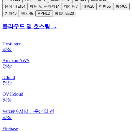
음식 배달
34
베팅 및 판타지
14
데이팅
7
배송
20
여행
56
통신
65
기타
43
뱅킹
46
VPN
12
피트니스
20
클라우드 및 호스팅
→
Hostinger
정상
Amazon AWS
정상
iCloud
정상
OVHcloud
정상
Vercel
마지막 다운: 4일 전
정상
Firebase