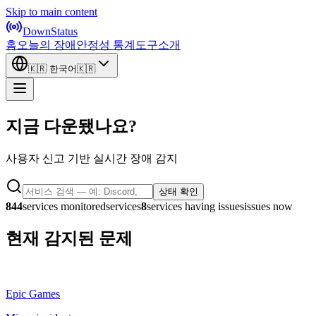
Skip to main content
DownStatus
홈
오늘의 장애
안정성 통계
도구
소개
🇰🇷
한국어
🇰🇷
지금 다운됐나요?
사용자 신고 기반 실시간 장애 감지
상태 확인
844
services monitored
services
8
services
having issues
issues
now
현재 감지된 문제
Epic Games