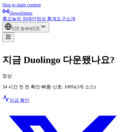
Skip to main content
DownStatus
홈
오늘의 장애
안정성 통계
도구
소개
🇰🇷
한국어
🇰🇷
지금 Duolingo 다운됐나요?
정상
34 시간 전 전 확인
·
빠름
·
신호: 100%
(3개 소스)
지금 확인