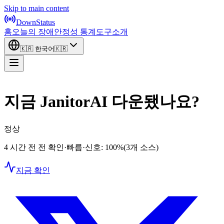
Skip to main content
DownStatus
홈
오늘의 장애
안정성 통계
도구
소개
🇰🇷
한국어
🇰🇷
지금 JanitorAI 다운됐나요?
정상
4 시간 전 전 확인
·
빠름
·
신호: 100%
(3개 소스)
지금 확인