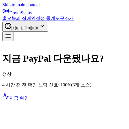
Skip to main content
DownStatus
홈
오늘의 장애
안정성 통계
도구
소개
🇰🇷
한국어
🇰🇷
지금 PayPal 다운됐나요?
정상
4 시간 전 전 확인
·
느림
·
신호: 100%
(3개 소스)
지금 확인