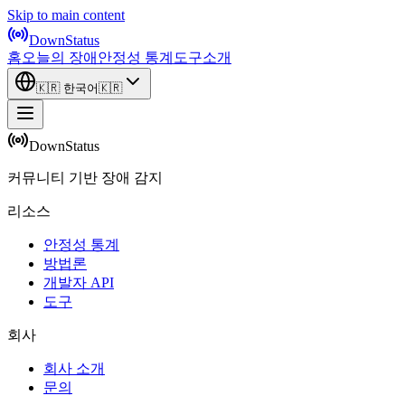
Skip to main content
DownStatus
홈
오늘의 장애
안정성 통계
도구
소개
🇰🇷
한국어
🇰🇷
DownStatus
커뮤니티 기반 장애 감지
리소스
안정성 통계
방법론
개발자 API
도구
회사
회사 소개
문의