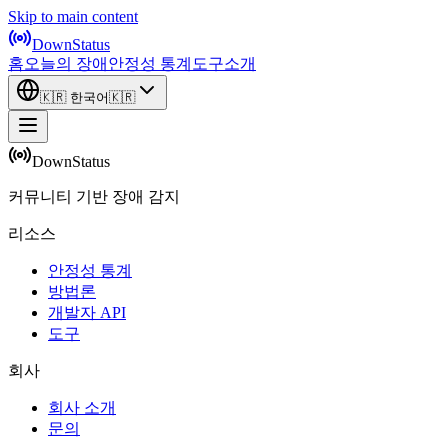
Skip to main content
DownStatus
홈
오늘의 장애
안정성 통계
도구
소개
🇰🇷
한국어
🇰🇷
DownStatus
커뮤니티 기반 장애 감지
리소스
안정성 통계
방법론
개발자 API
도구
회사
회사 소개
문의