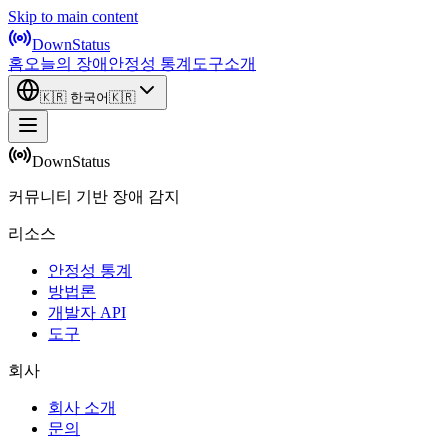
Skip to main content
DownStatus
홈
오늘의 장애
안정성 통계
도구
소개
🇰🇷
한국어
🇰🇷
DownStatus
커뮤니티 기반 장애 감지
리소스
안정성 통계
방법론
개발자 API
도구
회사
회사 소개
문의