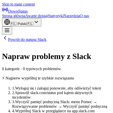
Skip to main content
DownStatus
Strona główna
Awarie dzisiaj
Statystyki
Narzędzia
O nas
🇵🇱
Polski
🇵🇱
Powrót do statusu Slack
Napraw problemy z Slack
0 kategorie · 0 typowych problemów
⚡ Najpierw wypróbuj te szybkie rozwiązania
1
.
Wyloguj się i zaloguj ponownie, aby odświeżyć token
2
.
Sprawdź slack.com/status pod kątem aktywnych
incydentów
3
.
Wyczyść pamięć podręczną Slack: menu Pomoc →
Rozwiązywanie problemów → Wyczyść pamięć podręczną
4
.
Wypróbuj Slack w przeglądarce na app.slack.com