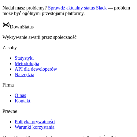
Nadal masz problemy?
Sprawdź aktualny status Slack
— problem
może być ogólnymi przestojami platformy.
DownStatus
Wykrywanie awarii przez społeczność
Zasoby
Statystyki
Metodologia
API dla deweloperów
Narzędzia
Firma
O nas
Kontakt
Prawne
Polityka prywatności
Warunki korzystania