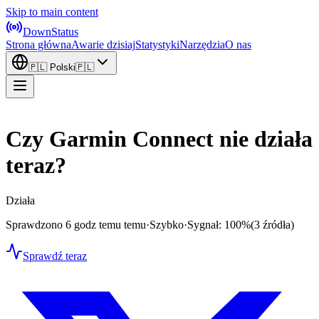
Skip to main content
DownStatus
Strona główna
Awarie dzisiaj
Statystyki
Narzędzia
O nas
🇵🇱
Polski
🇵🇱
Czy Garmin Connect nie działa
teraz?
Działa
Sprawdzono 6 godz temu temu
·
Szybko
·
Sygnał: 100%
(3 źródła)
Sprawdź teraz