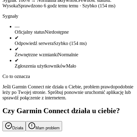
Sygnał: 100%
→
Normalna aktywność
Pewność statusu:
Wysoka
Sprawdzono 6 godz temu temu · Szybko (154 ms)
Sygnały
—
Oficjalny status
Niedostępne
✔
Odpowiedź serwera
Szybko (154 ms)
✔
Zewnętrzne wzmianki
Normalnie
✔
Zgłoszenia użytkowników
Mało
Co to oznacza
Jeśli Garmin Connect nie działa u Ciebie, problem prawdopodobnie
leży po Twojej stronie. Spróbuj ponownie uruchomić aplikację lub
sprawdź połączenie z internetem.
Czy Garmin Connect działa u ciebie?
Działa
Mam problem