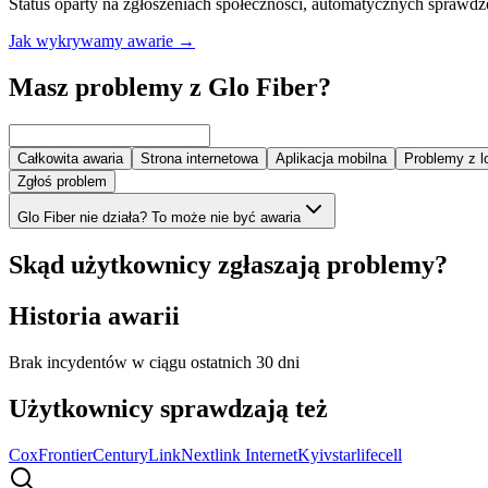
Status oparty na zgłoszeniach społeczności, automatycznych sprawdz
Jak wykrywamy awarie
→
Masz problemy z Glo Fiber?
Całkowita awaria
Strona internetowa
Aplikacja mobilna
Problemy z 
Zgłoś problem
Glo Fiber nie działa? To może nie być awaria
Skąd użytkownicy zgłaszają problemy?
Historia awarii
Brak incydentów w ciągu ostatnich 30 dni
Użytkownicy sprawdzają też
Cox
Frontier
CenturyLink
Nextlink Internet
Kyivstar
lifecell