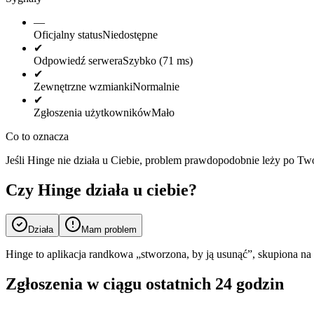
—
Oficjalny status
Niedostępne
✔
Odpowiedź serwera
Szybko (71 ms)
✔
Zewnętrzne wzmianki
Normalnie
✔
Zgłoszenia użytkowników
Mało
Co to oznacza
Jeśli Hinge nie działa u Ciebie, problem prawdopodobnie leży po Two
Czy Hinge działa u ciebie?
Działa
Mam problem
Hinge to aplikacja randkowa „stworzona, by ją usunąć”, skupiona na
Zgłoszenia w ciągu ostatnich 24 godzin