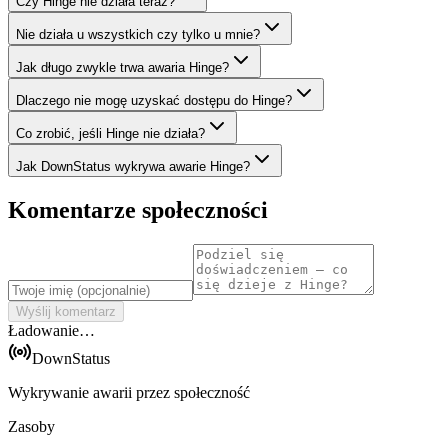
Czy Hinge nie działa teraz?
Nie działa u wszystkich czy tylko u mnie?
Jak długo zwykle trwa awaria Hinge?
Dlaczego nie mogę uzyskać dostępu do Hinge?
Co zrobić, jeśli Hinge nie działa?
Jak DownStatus wykrywa awarie Hinge?
Komentarze społeczności
Wyślij komentarz
Ładowanie…
DownStatus
Wykrywanie awarii przez społeczność
Zasoby