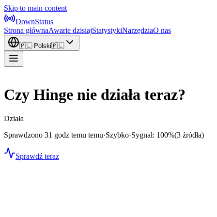
Skip to main content
DownStatus
Strona główna
Awarie dzisiaj
Statystyki
Narzędzia
O nas
🇵🇱
Polski
🇵🇱
Czy Hinge nie działa teraz?
Działa
Sprawdzono 31 godz temu temu
·
Szybko
·
Sygnał: 100%
(3 źródła)
Sprawdź teraz