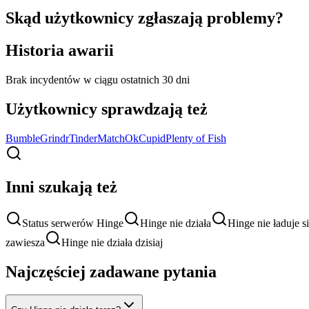
Skąd użytkownicy zgłaszają problemy?
Historia awarii
Brak incydentów w ciągu ostatnich 30 dni
Użytkownicy sprawdzają też
Bumble
Grindr
Tinder
Match
OkCupid
Plenty of Fish
Inni szukają też
Status serwerów Hinge
Hinge nie działa
Hinge nie ładuje s
zawiesza
Hinge nie działa dzisiaj
Najczęściej zadawane pytania