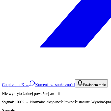
Co piszą na X →
Komentarze społeczności
Powiadom mnie
Nie wykryto żadnej poważnej awarii
Sygnał: 100%
→
Normalna aktywność
Pewność statusu:
Wysoka
Spra
Sygnały