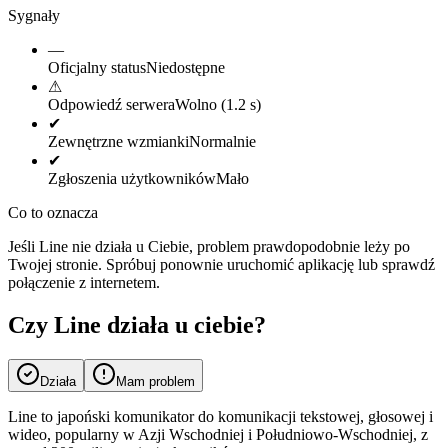
Sygnały
—
Oficjalny status
Niedostępne
⚠
Odpowiedź serwera
Wolno (1.2 s)
✔
Zewnętrzne wzmianki
Normalnie
✔
Zgłoszenia użytkowników
Mało
Co to oznacza
Jeśli Line nie działa u Ciebie, problem prawdopodobnie leży po
Twojej stronie. Spróbuj ponownie uruchomić aplikację lub sprawdź
połączenie z internetem.
Czy Line działa u ciebie?
Działa
Mam problem
Line to japoński komunikator do komunikacji tekstowej, głosowej i
wideo, popularny w Azji Wschodniej i Południowo-Wschodniej, z