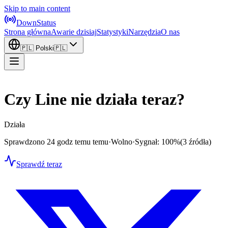
Skip to main content
DownStatus
Strona główna
Awarie dzisiaj
Statystyki
Narzędzia
O nas
🇵🇱
Polski
🇵🇱
Czy Line nie działa teraz?
Działa
Sprawdzono 24 godz temu temu
·
Wolno
·
Sygnał: 100%
(3 źródła)
Sprawdź teraz