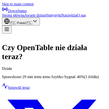
Skip to main content
DownStatus
Strona główna
Awarie dzisiaj
Statystyki
Narzędzia
O nas
🇵🇱
Polski
🇵🇱
Czy OpenTable nie działa
teraz?
Działa
Sprawdzono 29 min temu temu
·
Szybko
·
Sygnał: 46%
(3 źródła)
Sprawdź teraz