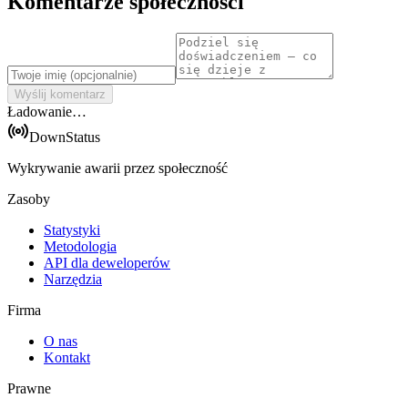
Komentarze społeczności
Wyślij komentarz
Ładowanie…
DownStatus
Wykrywanie awarii przez społeczność
Zasoby
Statystyki
Metodologia
API dla deweloperów
Narzędzia
Firma
O nas
Kontakt
Prawne