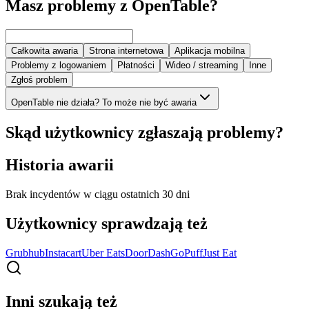
Masz problemy z OpenTable?
Całkowita awaria
Strona internetowa
Aplikacja mobilna
Problemy z logowaniem
Płatności
Wideo / streaming
Inne
Zgłoś problem
OpenTable nie działa? To może nie być awaria
Skąd użytkownicy zgłaszają problemy?
Historia awarii
Brak incydentów w ciągu ostatnich 30 dni
Użytkownicy sprawdzają też
Grubhub
Instacart
Uber Eats
DoorDash
GoPuff
Just Eat
Inni szukają też