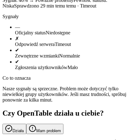
Sygnał: 46%
→
Poważne problemy
Pewność statusu:
Niska
Sprawdzono 29 min temu temu · Timeout
Sygnały
—
Oficjalny status
Niedostępne
✗
Odpowiedź serwera
Timeout
✔
Zewnętrzne wzmianki
Normalnie
✔
Zgłoszenia użytkowników
Mało
Co to oznacza
Nasze sygnały są sprzeczne. Problem może dotyczyć tylko
niewielkiej grupy użytkowników. Jeśli masz trudności, spróbuj
ponownie za kilka minut.
Czy OpenTable działa u ciebie?
Działa
Mam problem