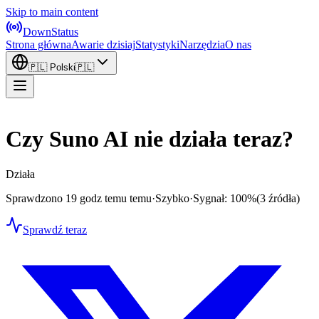
Skip to main content
DownStatus
Strona główna
Awarie dzisiaj
Statystyki
Narzędzia
O nas
🇵🇱
Polski
🇵🇱
Czy Suno AI nie działa teraz?
Działa
Sprawdzono 19 godz temu temu
·
Szybko
·
Sygnał: 100%
(3 źródła)
Sprawdź teraz