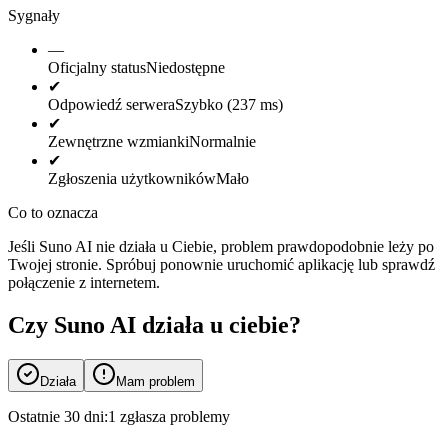
Sygnały
—
Oficjalny status
Niedostępne
✔
Odpowiedź serwera
Szybko (237 ms)
✔
Zewnętrzne wzmianki
Normalnie
✔
Zgłoszenia użytkowników
Mało
Co to oznacza
Jeśli Suno AI nie działa u Ciebie, problem prawdopodobnie leży po
Twojej stronie. Spróbuj ponownie uruchomić aplikację lub sprawdź
połączenie z internetem.
Czy Suno AI działa u ciebie?
Działa
Mam problem
Ostatnie 30 dni:
1 zgłasza problemy