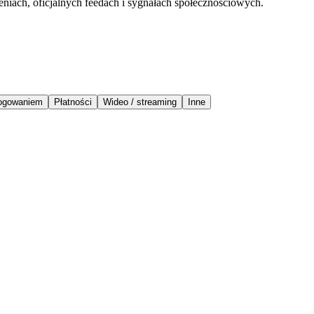
eniach, oficjalnych feedach i sygnałach społecznościowych.
logowaniem
Płatności
Wideo / streaming
Inne