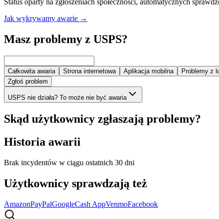
Status oparty na zgłoszeniach społeczności, automatycznych sprawdz
Jak wykrywamy awarie
→
Masz problemy z USPS?
Całkowita awaria
Strona internetowa
Aplikacja mobilna
Problemy z 
Zgłoś problem
USPS nie działa? To może nie być awaria
Skąd użytkownicy zgłaszają problemy?
Historia awarii
Brak incydentów w ciągu ostatnich 30 dni
Użytkownicy sprawdzają też
Amazon
PayPal
Google
Cash App
Venmo
Facebook