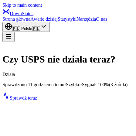
Skip to main content
DownStatus
Strona główna
Awarie dzisiaj
Statystyki
Narzędzia
O nas
🇵🇱
Polski
🇵🇱
Czy USPS nie działa teraz?
Działa
Sprawdzono 11 godz temu temu
·
Szybko
·
Sygnał: 100%
(3 źródła)
Sprawdź teraz