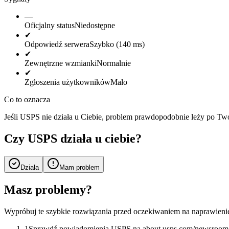
—
Oficjalny status
Niedostępne
✔
Odpowiedź serwera
Szybko (140 ms)
✔
Zewnętrzne wzmianki
Normalnie
✔
Zgłoszenia użytkowników
Mało
Co to oznacza
Jeśli USPS nie działa u Ciebie, problem prawdopodobnie leży po Two
Czy USPS działa u ciebie?
Działa
Mam problem
Masz problemy?
Wypróbuj te szybkie rozwiązania przed oczekiwaniem na naprawienie
1
Sprawdź powiadomienia USPS na about.usps.com/newsroom/s