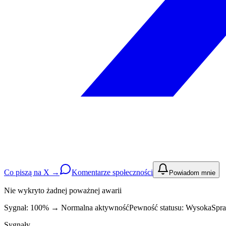
Co piszą na X →
Komentarze społeczności
Powiadom mnie
Nie wykryto żadnej poważnej awarii
Sygnał: 100%
→
Normalna aktywność
Pewność statusu:
Wysoka
Spra
Sygnały