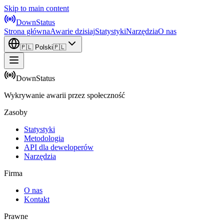
Skip to main content
DownStatus
Strona główna
Awarie dzisiaj
Statystyki
Narzędzia
O nas
🇵🇱
Polski
🇵🇱
DownStatus
Wykrywanie awarii przez społeczność
Zasoby
Statystyki
Metodologia
API dla deweloperów
Narzędzia
Firma
O nas
Kontakt
Prawne