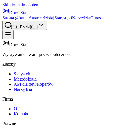
Skip to main content
DownStatus
Strona główna
Awarie dzisiaj
Statystyki
Narzędzia
O nas
🇵🇱
Polski
🇵🇱
DownStatus
Wykrywanie awarii przez społeczność
Zasoby
Statystyki
Metodologia
API dla deweloperów
Narzędzia
Firma
O nas
Kontakt
Prawne