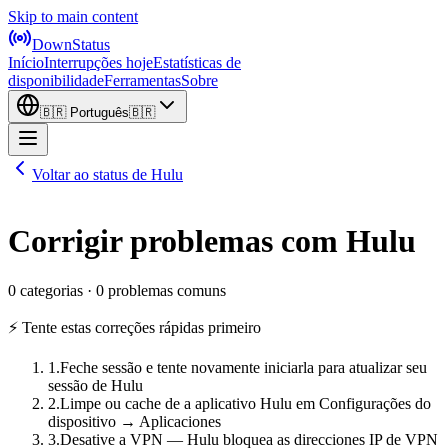
Skip to main content
DownStatus
Início
Interrupções hoje
Estatísticas de
disponibilidade
Ferramentas
Sobre
🇧🇷
Português
🇧🇷
Voltar ao status de Hulu
Corrigir problemas com Hulu
0 categorias · 0 problemas comuns
⚡ Tente estas correções rápidas primeiro
1
.
Feche sessão e tente novamente iniciarla para atualizar seu
sessão de Hulu
2
.
Limpe ou cache de a aplicativo Hulu em Configurações do
dispositivo → Aplicaciones
3
.
Desative a VPN — Hulu bloquea as direcciones IP de VPN