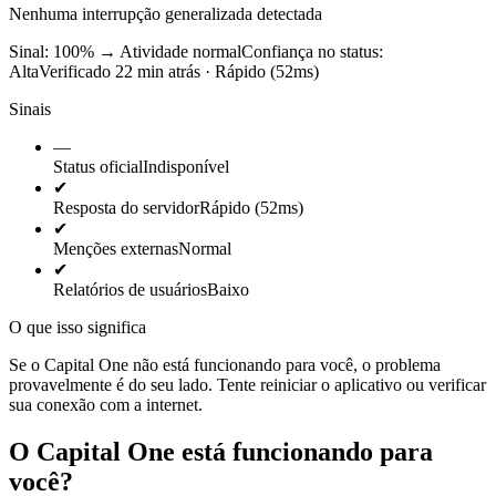
Nenhuma interrupção generalizada detectada
Sinal: 100%
→
Atividade normal
Confiança no status:
Alta
Verificado 22 min atrás · Rápido (52ms)
Sinais
—
Status oficial
Indisponível
✔
Resposta do servidor
Rápido (52ms)
✔
Menções externas
Normal
✔
Relatórios de usuários
Baixo
O que isso significa
Se o Capital One não está funcionando para você, o problema
provavelmente é do seu lado. Tente reiniciar o aplicativo ou verificar
sua conexão com a internet.
O Capital One está funcionando para
você?