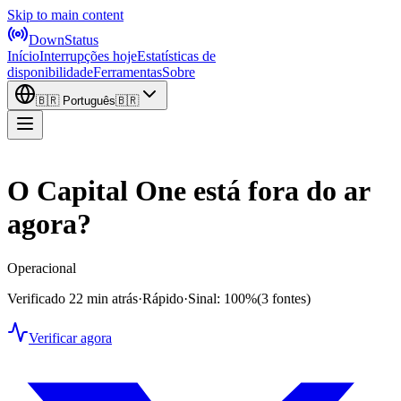
Skip to main content
DownStatus
Início
Interrupções hoje
Estatísticas de
disponibilidade
Ferramentas
Sobre
🇧🇷
Português
🇧🇷
O Capital One está fora do ar
agora?
Operacional
Verificado 22 min atrás
·
Rápido
·
Sinal: 100%
(3 fontes)
Verificar agora