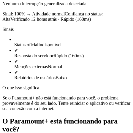
Nenhuma interrupção generalizada detectada
Sinal: 100%
→
Atividade normal
Confiança no status:
Alta
Verificado 12 horas atrás · Rápido (160ms)
Sinais
—
Status oficial
Indisponível
✔
Resposta do servidor
Rápido (160ms)
✔
Menções externas
Normal
✔
Relatórios de usuários
Baixo
O que isso significa
Se o Paramount+ não está funcionando para você, o problema
provavelmente é do seu lado. Tente reiniciar o aplicativo ou verificar
sua conexão com a internet.
O Paramount+ está funcionando para
você?