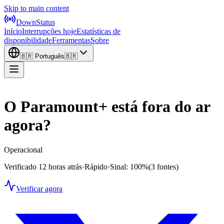
Skip to main content
DownStatus
Início
Interrupções hoje
Estatísticas de
disponibilidade
Ferramentas
Sobre
🇧🇷
Português
🇧🇷
O Paramount+ está fora do ar
agora?
Operacional
Verificado 12 horas atrás
·
Rápido
·
Sinal: 100%
(3 fontes)
Verificar agora