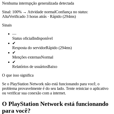
Nenhuma interrupção generalizada detectada
Sinal: 100%
→
Atividade normal
Confiança no status:
Alta
Verificado 3 horas atrás · Rápido (294ms)
Sinais
—
Status oficial
Indisponível
✔
Resposta do servidor
Rápido (294ms)
✔
Menções externas
Normal
✔
Relatórios de usuários
Baixo
O que isso significa
Se o PlayStation Network não está funcionando para você, o
problema provavelmente é do seu lado. Tente reiniciar o aplicativo
ou verificar sua conexão com a internet.
O PlayStation Network está funcionando
para você?