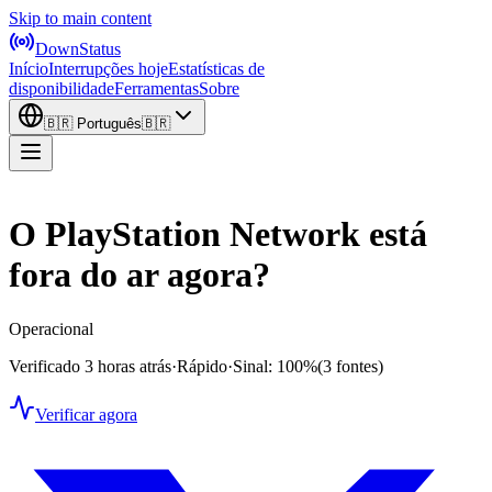
Skip to main content
DownStatus
Início
Interrupções hoje
Estatísticas de
disponibilidade
Ferramentas
Sobre
🇧🇷
Português
🇧🇷
O PlayStation Network está
fora do ar agora?
Operacional
Verificado 3 horas atrás
·
Rápido
·
Sinal: 100%
(3 fontes)
Verificar agora