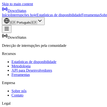
Skip to main content
DownStatus
Início
Interrupções hoje
Estatísticas de disponibilidade
Ferramentas
Sobr
🇧🇷
Português
🇧🇷
DownStatus
Detecção de interrupções pela comunidade
Recursos
Estatísticas de disponibilidade
Metodologia
API para Desenvolvedores
Ferramentas
Empresa
Sobre nós
Contato
Legal