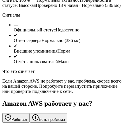
Сигнал: 100%
→
Нормальная активность
Уверенность в
статусе:
Высокая
Проверено 13 ч назад · Нормально (386 мс)
Сигналы
—
Официальный статус
Недоступно
✔
Ответ сервера
Нормально (386 мс)
✔
Внешние упоминания
Норма
✔
Отчёты пользователей
Мало
Что это означает
Если Amazon AWS не работает у вас, проблема, скорее всего,
на вашей стороне. Попробуйте перезапустить приложение
или проверить подключение к сети.
Amazon AWS работает у вас?
Работает
Есть проблема