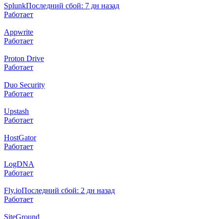
Splunk
Последний сбой: 7 дн назад
Работает
Appwrite
Работает
Proton Drive
Работает
Duo Security
Работает
Upstash
Работает
HostGator
Работает
LogDNA
Работает
Fly.io
Последний сбой: 2 дн назад
Работает
SiteGround