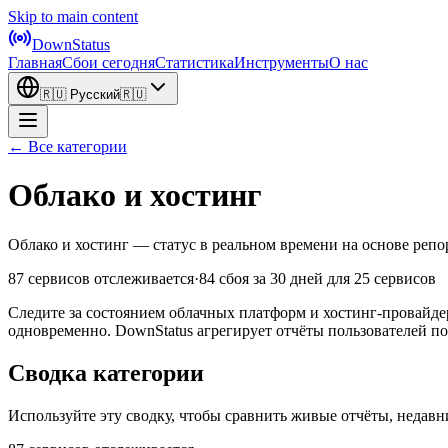
Skip to main content
DownStatus
Главная
Сбои сегодня
Статистика
Инструменты
О нас
🇷🇺
Русский
🇷🇺
← Все категории
Облако и хостинг
Облако и хостинг — статус в реальном времени на основе репо
87 сервисов отслеживается
·
84 сбоя за 30 дней
для 25 сервисов
Следите за состоянием облачных платформ и хостинг-провайд
одновременно. DownStatus агрегирует отчёты пользователей по
Сводка категории
Используйте эту сводку, чтобы сравнить живые отчёты, недавн