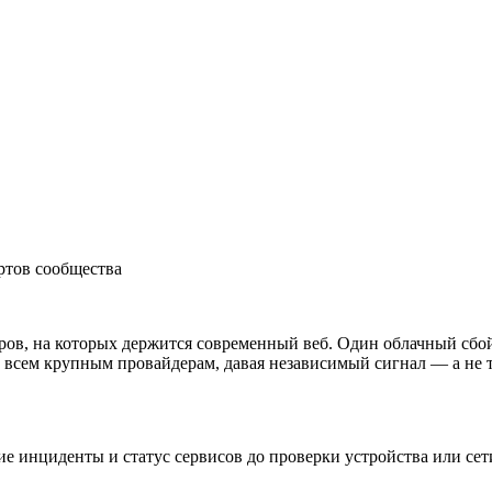
ртов сообщества
еров, на которых держится современный веб. Один облачный сбо
 всем крупным провайдерам, давая независимый сигнал — а не то
ие инциденты и статус сервисов до проверки устройства или сет