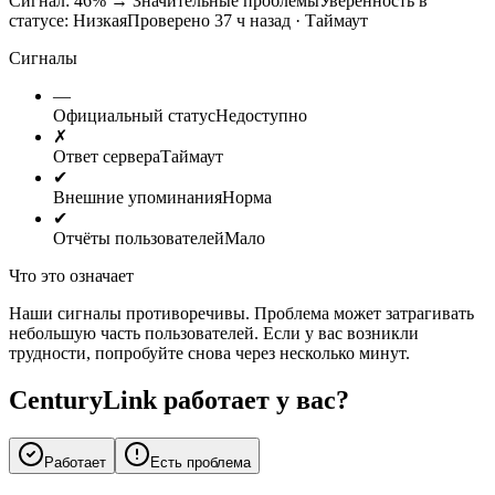
Сигнал: 46%
→
Значительные проблемы
Уверенность в
статусе:
Низкая
Проверено 37 ч назад · Таймаут
Сигналы
—
Официальный статус
Недоступно
✗
Ответ сервера
Таймаут
✔
Внешние упоминания
Норма
✔
Отчёты пользователей
Мало
Что это означает
Наши сигналы противоречивы. Проблема может затрагивать
небольшую часть пользователей. Если у вас возникли
трудности, попробуйте снова через несколько минут.
CenturyLink работает у вас?
Работает
Есть проблема