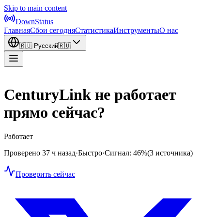
Skip to main content
DownStatus
Главная
Сбои сегодня
Статистика
Инструменты
О нас
🇷🇺
Русский
🇷🇺
CenturyLink не работает
прямо сейчас?
Работает
Проверено 37 ч назад
·
Быстро
·
Сигнал: 46%
(3 источника)
Проверить сейчас