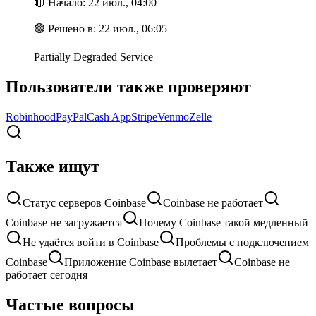
🔴
Начало
:
22 июл., 04:00
🟢
Решено в
:
22 июл., 06:05
Partially Degraded Service
Пользователи также проверяют
Robinhood
PayPal
Cash App
Stripe
Venmo
Zelle
Также ищут
Статус серверов Coinbase
Coinbase не работает
Coinbase не загружается
Почему Coinbase такой медленный
Не удаётся войти в Coinbase
Проблемы с подключением
Coinbase
Приложение Coinbase вылетает
Coinbase не
работает сегодня
Частые вопросы