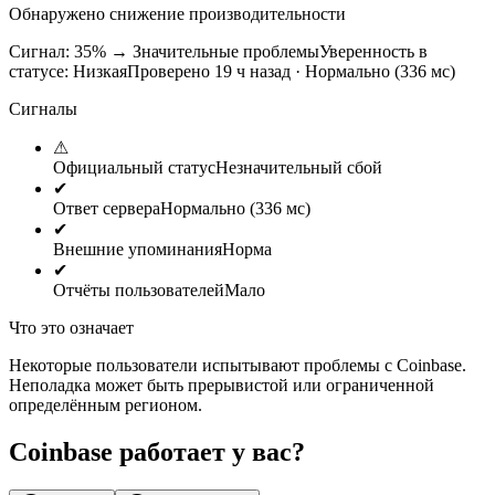
Обнаружено снижение производительности
Сигнал: 35%
→
Значительные проблемы
Уверенность в
статусе:
Низкая
Проверено 19 ч назад · Нормально (336 мс)
Сигналы
⚠
Официальный статус
Незначительный сбой
✔
Ответ сервера
Нормально (336 мс)
✔
Внешние упоминания
Норма
✔
Отчёты пользователей
Мало
Что это означает
Некоторые пользователи испытывают проблемы с Coinbase.
Неполадка может быть прерывистой или ограниченной
определённым регионом.
Coinbase работает у вас?