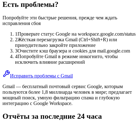
Есть проблемы?
Попробуйте эти быстрые решения, прежде чем ждать
исправления сбоя
1
Проверьте статус Google на workspace.google.com/status
2
Жёсткая перезагрузка Gmail (Ctrl+Shift+R) или
принудительно закройте приложение
3
Очистите кэш браузера и cookies для mail.google.com
4
Попробуйте Gmail в режиме инкогнито, чтобы
исключить влияние расширений
Исправить проблемы с Gmail
Gmail — бесплатный почтовый сервис Google, которым
пользуются более 1,8 миллиарда человек в мире; предлагает
мощный поиск, умную фильтрацию спама и глубокую
интеграцию с Google Workspace.
Отчёты за последние 24 часа