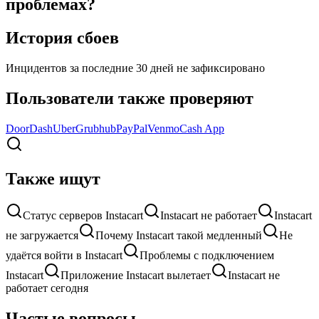
проблемах?
История сбоев
Инцидентов за последние 30 дней не зафиксировано
Пользователи также проверяют
DoorDash
Uber
Grubhub
PayPal
Venmo
Cash App
Также ищут
Статус серверов Instacart
Instacart не работает
Instacart
не загружается
Почему Instacart такой медленный
Не
удаётся войти в Instacart
Проблемы с подключением
Instacart
Приложение Instacart вылетает
Instacart не
работает сегодня
Частые вопросы