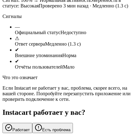
Сигнал: 100%
→
Нормальная активность
Уверенность в
статусе:
Высокая
Проверено 3 мин назад · Медленно (1.3 с)
Сигналы
—
Официальный статус
Недоступно
⚠
Ответ сервера
Медленно (1.3 с)
✔
Внешние упоминания
Норма
✔
Отчёты пользователей
Мало
Что это означает
Если Instacart не работает у вас, проблема, скорее всего, на
вашей стороне. Попробуйте перезапустить приложение или
проверить подключение к сети.
Instacart работает у вас?
Работает
Есть проблема