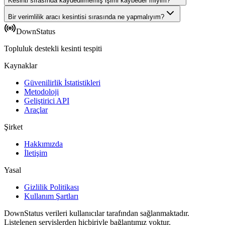
Kesinti sırasında kaydedilmemiş işimi kaybeder miyim?
Bir verimlilik aracı kesintisi sırasında ne yapmalıyım?
DownStatus
Topluluk destekli kesinti tespiti
Kaynaklar
Güvenilirlik İstatistikleri
Metodoloji
Geliştirici API
Araçlar
Şirket
Hakkımızda
İletişim
Yasal
Gizlilik Politikası
Kullanım Şartları
DownStatus verileri kullanıcılar tarafından sağlanmaktadır.
Listelenen servislerden hiçbiriyle bağlantımız yoktur.