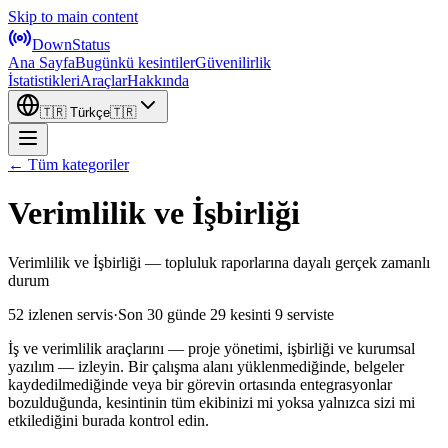
Skip to main content
DownStatus
Ana Sayfa
Bugünkü kesintiler
Güvenilirlik
İstatistikleri
Araçlar
Hakkında
🇹🇷
Türkçe
🇹🇷
← Tüm kategoriler
Verimlilik ve İşbirliği
Verimlilik ve İşbirliği — topluluk raporlarına dayalı gerçek zamanlı
durum
52 izlenen servis
·
Son 30 günde 29 kesinti
9 serviste
İş ve verimlilik araçlarını — proje yönetimi, işbirliği ve kurumsal
yazılım — izleyin. Bir çalışma alanı yüklenmediğinde, belgeler
kaydedilmediğinde veya bir görevin ortasında entegrasyonlar
bozulduğunda, kesintinin tüm ekibinizi mi yoksa yalnızca sizi mi
etkilediğini burada kontrol edin.