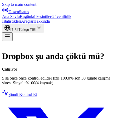
Skip to main content
DownStatus
Ana Sayfa
Bugünkü kesintiler
Güvenilirlik
İstatistikleri
Araçlar
Hakkında
🇹🇷
Türkçe
🇹🇷
Dropbox şu anda çöktü mü?
Çalışıyor
5 sa önce önce kontrol edildi
·
Hızlı
·
100.0%
son 30 günde çalışma
süresi
·
Sinyal: %100
(4 kaynak)
Şimdi Kontrol Et