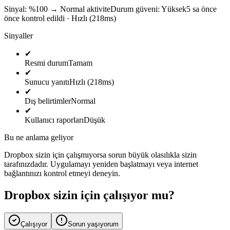
Sinyal: %100
→
Normal aktivite
Durum güveni:
Yüksek
5 sa önce
önce kontrol edildi · Hızlı (218ms)
Sinyaller
✔
Resmi durum
Tamam
✔
Sunucu yanıtı
Hızlı (218ms)
✔
Dış belirtimler
Normal
✔
Kullanıcı raporları
Düşük
Bu ne anlama geliyor
Dropbox sizin için çalışmıyorsa sorun büyük olasılıkla sizin
tarafınızdadır. Uygulamayı yeniden başlatmayı veya internet
bağlantınızı kontrol etmeyi deneyin.
Dropbox sizin için çalışıyor mu?
Çalışıyor
Sorun yaşıyorum