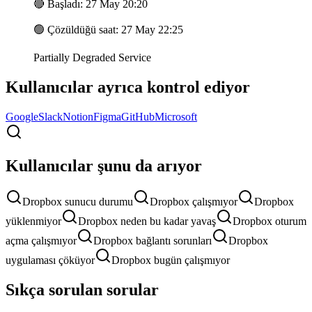
🔴
Başladı
:
27 May 20:20
🟢
Çözüldüğü saat
:
27 May 22:25
Partially Degraded Service
Kullanıcılar ayrıca kontrol ediyor
Google
Slack
Notion
Figma
GitHub
Microsoft
Kullanıcılar şunu da arıyor
Dropbox sunucu durumu
Dropbox çalışmıyor
Dropbox
yüklenmiyor
Dropbox neden bu kadar yavaş
Dropbox oturum
açma çalışmıyor
Dropbox bağlantı sorunları
Dropbox
uygulaması çöküyor
Dropbox bugün çalışmıyor
Sıkça sorulan sorular