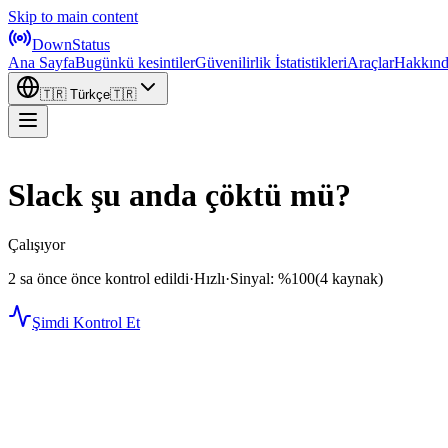
Skip to main content
DownStatus
Ana Sayfa
Bugünkü kesintiler
Güvenilirlik İstatistikleri
Araçlar
Hakkın
🇹🇷
Türkçe
🇹🇷
Slack şu anda çöktü mü?
Çalışıyor
2 sa önce önce kontrol edildi
·
Hızlı
·
Sinyal: %100
(4 kaynak)
Şimdi Kontrol Et