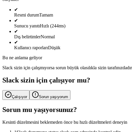
✔
Resmi durum
Tamam
✔
Sunucu yanıtı
Hızlı (244ms)
✔
Dış belirtimler
Normal
✔
Kullanıcı raporları
Düşük
Bu ne anlama geliyor
Slack sizin için çalışmıyorsa sorun büyük olasılıkla sizin tarafınızda
Slack sizin için çalışıyor mu?
Çalışıyor
Sorun yaşıyorum
Sorun mu yaşıyorsunuz?
Kesinti düzelmesini beklemeden önce bu hızlı düzeltmeleri deneyin