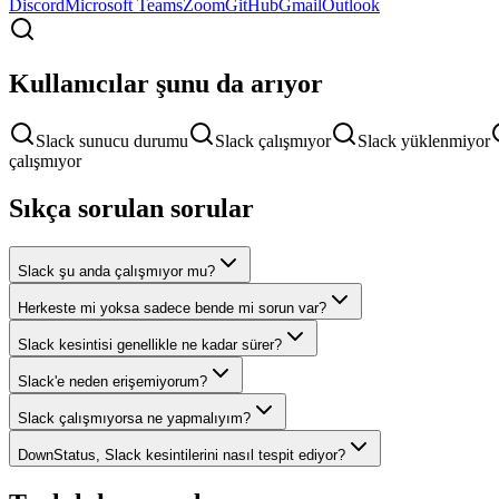
Discord
Microsoft Teams
Zoom
GitHub
Gmail
Outlook
Kullanıcılar şunu da arıyor
Slack sunucu durumu
Slack çalışmıyor
Slack yüklenmiyor
çalışmıyor
Sıkça sorulan sorular
Slack şu anda çalışmıyor mu?
Herkeste mi yoksa sadece bende mi sorun var?
Slack kesintisi genellikle ne kadar sürer?
Slack'e neden erişemiyorum?
Slack çalışmıyorsa ne yapmalıyım?
DownStatus, Slack kesintilerini nasıl tespit ediyor?