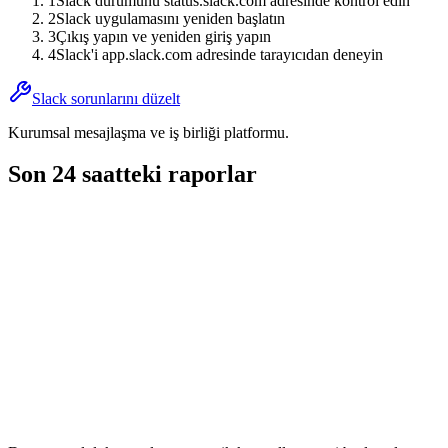
1
Slack durumunu status.slack.com adresinde kontrol edin
2
Slack uygulamasını yeniden başlatın
3
Çıkış yapın ve yeniden giriş yapın
4
Slack'i app.slack.com adresinde tarayıcıdan deneyin
Slack sorunlarını düzelt
Kurumsal mesajlaşma ve iş birliği platformu.
Son 24 saatteki raporlar