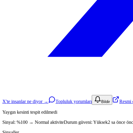
X'te insanlar ne diyor →
Topluluk yorumları
Resmi 
Bildir
Yaygın kesinti tespit edilmedi
Sinyal: %100
→
Normal aktivite
Durum güveni:
Yüksek
2 sa önce önc
Sinyaller