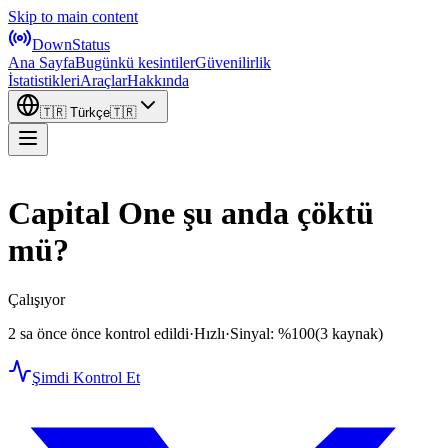
Skip to main content
DownStatus
Ana Sayfa
Bugünkü kesintiler
Güvenilirlik
İstatistikleri
Araçlar
Hakkında
🇹🇷
Türkçe
🇹🇷
Capital One şu anda çöktü
mü?
Çalışıyor
2 sa önce önce kontrol edildi
·
Hızlı
·
Sinyal: %100
(3 kaynak)
Şimdi Kontrol Et