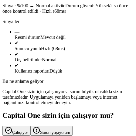
Sinyal: %100
→
Normal aktivite
Durum güveni:
Yüksek
2 sa önce
önce kontrol edildi · Hızlı (68ms)
Sinyaller
—
Resmi durum
Mevcut değil
✔
Sunucu yanıtı
Hızlı (68ms)
✔
Dış belirtimler
Normal
✔
Kullanıcı raporları
Düşük
Bu ne anlama geliyor
Capital One sizin için çalışmıyorsa sorun büyük olasılıkla sizin
tarafınızdadır. Uygulamayı yeniden başlatmayı veya internet
bağlantınızı kontrol etmeyi deneyin.
Capital One sizin için çalışıyor mu?
Çalışıyor
Sorun yaşıyorum