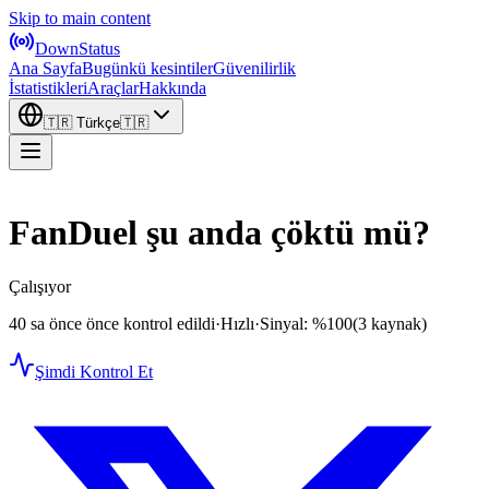
Skip to main content
DownStatus
Ana Sayfa
Bugünkü kesintiler
Güvenilirlik
İstatistikleri
Araçlar
Hakkında
🇹🇷
Türkçe
🇹🇷
FanDuel şu anda çöktü mü?
Çalışıyor
40 sa önce önce kontrol edildi
·
Hızlı
·
Sinyal: %100
(3 kaynak)
Şimdi Kontrol Et