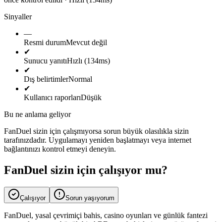
Sinyaller
—
Resmi durum
Mevcut değil
✔
Sunucu yanıtı
Hızlı (134ms)
✔
Dış belirtimler
Normal
✔
Kullanıcı raporları
Düşük
Bu ne anlama geliyor
FanDuel sizin için çalışmıyorsa sorun büyük olasılıkla sizin
tarafınızdadır. Uygulamayı yeniden başlatmayı veya internet
bağlantınızı kontrol etmeyi deneyin.
FanDuel sizin için çalışıyor mu?
Çalışıyor
Sorun yaşıyorum
FanDuel, yasal çevrimiçi bahis, casino oyunları ve günlük fantezi