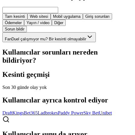
Tam kesinti
Web sitesi
Mobil uygulama
Giriş sorunları
Ödemeler
Yayın / video
Diğer
Sorun bildir
FanDuel çalışmıyor mu? Bir kesinti olmayabilir
Kullanıcılar sorunları nereden
bildiriyor?
Kesinti geçmişi
Son 30 günde olay yok
Kullanıcılar ayrıca kontrol ediyor
DraftKings
Bet365
Ladbrokes
Paddy Power
Sky Bet
Unibet
Kullanıcılar şunu da arıyor