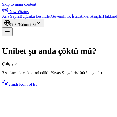
Skip to main content
DownStatus
Ana Sayfa
Bugünkü kesintiler
Güvenilirlik İstatistikleri
Araçlar
Hakkın
🇹🇷
Türkçe
🇹🇷
Unibet şu anda çöktü mü?
Çalışıyor
3 sa önce önce kontrol edildi
·
Yavaş
·
Sinyal: %100
(3 kaynak)
Şimdi Kontrol Et