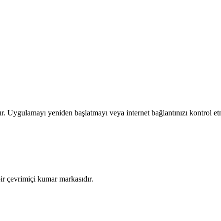
adır. Uygulamayı yeniden başlatmayı veya internet bağlantınızı kontrol e
bir çevrimiçi kumar markasıdır.