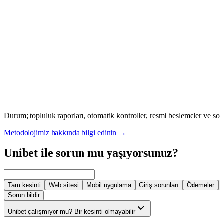
Durum; topluluk raporları, otomatik kontroller, resmi beslemeler ve so
Metodolojimiz hakkında bilgi edinin
→
Unibet ile sorun mu yaşıyorsunuz?
Tam kesinti
Web sitesi
Mobil uygulama
Giriş sorunları
Ödemeler
Sorun bildir
Unibet çalışmıyor mu? Bir kesinti olmayabilir