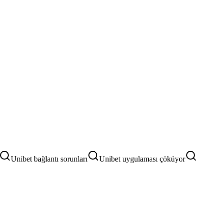
Unibet bağlantı sorunları
Unibet uygulaması çöküyor