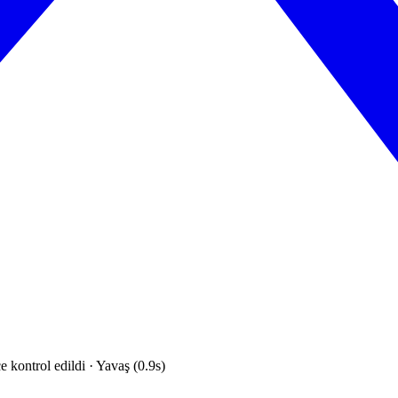
e kontrol edildi · Yavaş (0.9s)