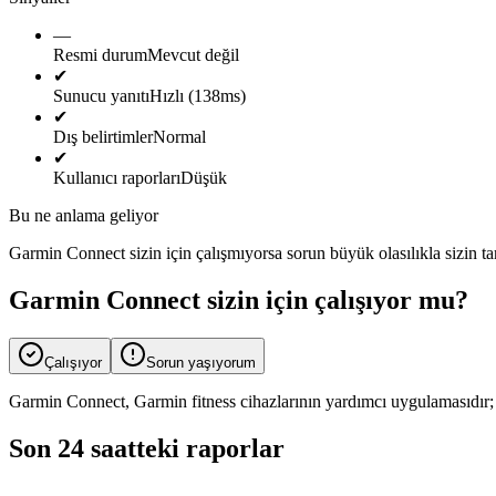
—
Resmi durum
Mevcut değil
✔
Sunucu yanıtı
Hızlı (138ms)
✔
Dış belirtimler
Normal
✔
Kullanıcı raporları
Düşük
Bu ne anlama geliyor
Garmin Connect sizin için çalışmıyorsa sorun büyük olasılıkla sizin t
Garmin Connect sizin için çalışıyor mu?
Çalışıyor
Sorun yaşıyorum
Garmin Connect, Garmin fitness cihazlarının yardımcı uygulamasıdır; a
Son 24 saatteki raporlar