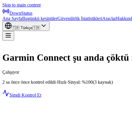
Skip to main content
DownStatus
Ana Sayfa
Bugünkü kesintiler
Güvenilirlik İstatistikleri
Araçlar
Hakkın
🇹🇷
Türkçe
🇹🇷
Garmin Connect şu anda çöktü
Çalışıyor
2 sa önce önce kontrol edildi
·
Hızlı
·
Sinyal: %100
(3 kaynak)
Şimdi Kontrol Et