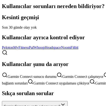
Kullanıcılar sorunları nereden bildiriyor?
Kesinti geçmişi
Son 30 günde olay yok
Kullanıcılar ayrıca kontrol ediyor
Peloton
MyFitnessPal
Whoop
Headspace
Noom
Fitbit
Kullanıcılar şunu da arıyor
Garmin Connect sunucu durumu
Garmin Connect çalışmıyor
bağlantı sorunları
Garmin Connect uygulaması çöküyor
Garmin
Sıkça sorulan sorular