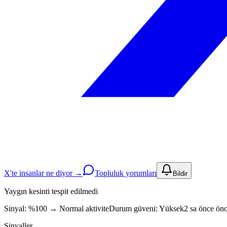
X'te insanlar ne diyor →
Topluluk yorumları
Bildir
Yaygın kesinti tespit edilmedi
Sinyal: %100
→
Normal aktivite
Durum güveni:
Yüksek
2 sa önce önc
Sinyaller