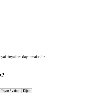
syal sinyallere dayanmaktadır.
z?
Yayın / video
Diğer