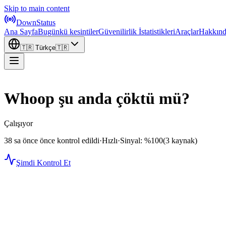
Skip to main content
DownStatus
Ana Sayfa
Bugünkü kesintiler
Güvenilirlik İstatistikleri
Araçlar
Hakkın
🇹🇷
Türkçe
🇹🇷
Whoop şu anda çöktü mü?
Çalışıyor
38 sa önce önce kontrol edildi
·
Hızlı
·
Sinyal: %100
(3 kaynak)
Şimdi Kontrol Et