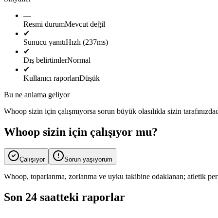
—
Resmi durum
Mevcut değil
✔
Sunucu yanıtı
Hızlı (237ms)
✔
Dış belirtimler
Normal
✔
Kullanıcı raporları
Düşük
Bu ne anlama geliyor
Whoop sizin için çalışmıyorsa sorun büyük olasılıkla sizin tarafınızd
Whoop sizin için çalışıyor mu?
Çalışıyor
Sorun yaşıyorum
Whoop, toparlanma, zorlanma ve uyku takibine odaklanan; atletik perfor
Son 24 saatteki raporlar