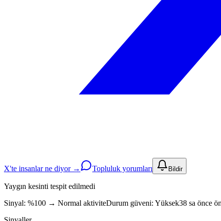
X'te insanlar ne diyor →
Topluluk yorumları
Bildir
Yaygın kesinti tespit edilmedi
Sinyal: %100
→
Normal aktivite
Durum güveni:
Yüksek
38 sa önce ön
Sinyaller