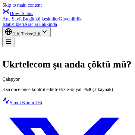
Skip to main content
DownStatus
Ana Sayfa
Bugünkü kesintiler
Güvenilirlik
İstatistikleri
Araçlar
Hakkında
🇹🇷
Türkçe
🇹🇷
Ukrtelecom şu anda çöktü mü?
Çalışıyor
3 sa önce önce kontrol edildi
·
Hızlı
·
Sinyal: %46
(3 kaynak)
Şimdi Kontrol Et