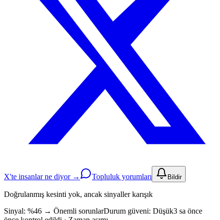
X'te insanlar ne diyor →
Topluluk yorumları
Bildir
Doğrulanmış kesinti yok, ancak sinyaller karışık
Sinyal: %46
→
Önemli sorunlar
Durum güveni:
Düşük
3 sa önce
önce kontrol edildi · Zaman aşımı