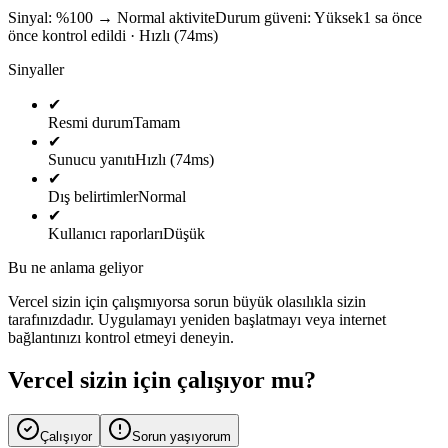
Sinyal: %100
→
Normal aktivite
Durum güveni:
Yüksek
1 sa önce
önce kontrol edildi · Hızlı (74ms)
Sinyaller
✔
Resmi durum
Tamam
✔
Sunucu yanıtı
Hızlı (74ms)
✔
Dış belirtimler
Normal
✔
Kullanıcı raporları
Düşük
Bu ne anlama geliyor
Vercel sizin için çalışmıyorsa sorun büyük olasılıkla sizin
tarafınızdadır. Uygulamayı yeniden başlatmayı veya internet
bağlantınızı kontrol etmeyi deneyin.
Vercel sizin için çalışıyor mu?
Çalışıyor
Sorun yaşıyorum