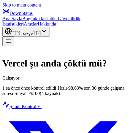
Skip to main content
DownStatus
Ana Sayfa
Bugünkü kesintiler
Güvenilirlik
İstatistikleri
Araçlar
Hakkında
🇹🇷
Türkçe
🇹🇷
Vercel şu anda çöktü mü?
Çalışıyor
1 sa önce önce kontrol edildi
·
Hızlı
·
98.63%
son 30 günde çalışma
süresi
·
Sinyal: %100
(4 kaynak)
Şimdi Kontrol Et