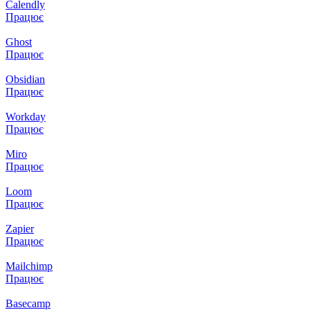
Calendly
Працює
Ghost
Працює
Obsidian
Працює
Workday
Працює
Miro
Працює
Loom
Працює
Zapier
Працює
Mailchimp
Працює
Basecamp