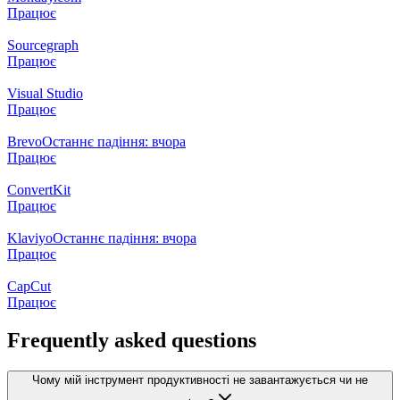
Працює
Sourcegraph
Працює
Visual Studio
Працює
Brevo
Останнє падіння: вчора
Працює
ConvertKit
Працює
Klaviyo
Останнє падіння: вчора
Працює
CapCut
Працює
Frequently asked questions
Чому мій інструмент продуктивності не завантажується чи не