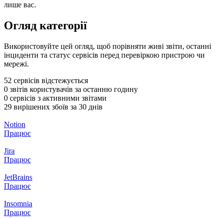
лише вас.
Огляд категорії
Використовуйте цей огляд, щоб порівняти живі звіти, останні
інциденти та статус сервісів перед перевіркою пристрою чи
мережі.
52 сервісів відстежується
0 звітів користувачів за останню годину
0 сервісів з активними звітами
29 вирішених збоїв за 30 днів
Notion
Працює
Jira
Працює
JetBrains
Працює
Insomnia
Працює