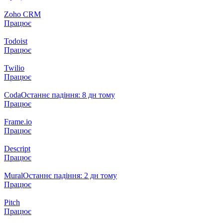
Zoho CRM
Працює
Todoist
Працює
Twilio
Працює
Coda
Останнє падіння: 8 дн тому
Працює
Frame.io
Працює
Descript
Працює
Mural
Останнє падіння: 2 дн тому
Працює
Pitch
Працює