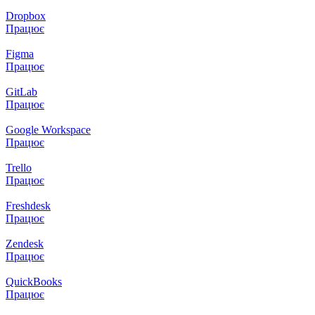
Dropbox
Працює
Figma
Працює
GitLab
Працює
Google Workspace
Працює
Trello
Працює
Freshdesk
Працює
Zendesk
Працює
QuickBooks
Працює