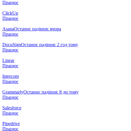
Працює
ClickUp
Працює
Asana
Останнє падіння: вчора
Працює
DocuSign
Останнє падіння: 2 год тому
Працює
Linear
Працює
Intercom
Працює
Grammarly
Останнє падіння: 8 дн тому
Працює
Salesforce
Працює
Pipedrive
Працює