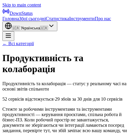
Skip to main content
DownStatus
Головна
Збої сьогодні
Статистика
Інструменти
Про нас
🇺🇦
Українська
🇺🇦
← Всі категорії
Продуктивність та
колаборація
Продуктивність та колаборація — статус у реальному часі на
основі звітів спільноти
52 сервісів відстежується
·
29 збоїв за 30 днів
для 10 сервісів
Стежте за робочими інструментами та інструментами
продуктивності — керування проєктами, спільна робота й
бізнес-ПЗ. Коли робочий простір не завантажується,
документи не зберігаються чи інтеграції ламаються посеред
завдання, перевірте тут, чи збій зачіпає всю вашу команду, чи