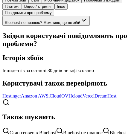
Повний збій
Сайт
Мобільний додаток
Проблеми з входом
Платежі
Відео / стрімінг
Інше
Повідомити про проблему
Bluehost не працює? Можливо, це не збій
Звідки користувачі повідомляють про
проблеми?
Історія збоїв
Інцидентів за останні 30 днів не зафіксовано
Користувачі також перевіряють
Hostinger
Amazon AWS
iCloud
OVHcloud
Vercel
DreamHost
Також шукають
Стан серверів Bluehost
Bluehost не працює
Bluehost