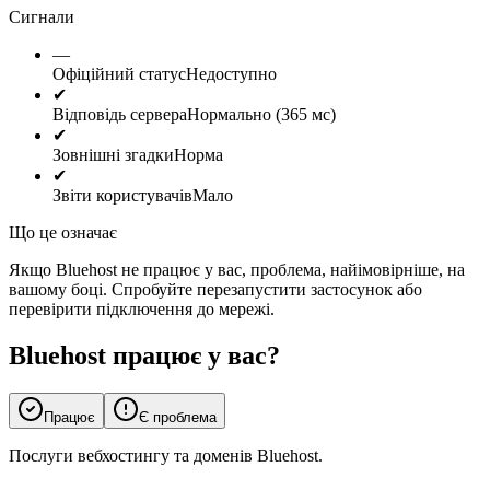
Сигнали
—
Офіційний статус
Недоступно
✔
Відповідь сервера
Нормально (365 мс)
✔
Зовнішні згадки
Норма
✔
Звіти користувачів
Мало
Що це означає
Якщо Bluehost не працює у вас, проблема, найімовірніше, на
вашому боці. Спробуйте перезапустити застосунок або
перевірити підключення до мережі.
Bluehost працює у вас?
Працює
Є проблема
Послуги вебхостингу та доменів Bluehost.