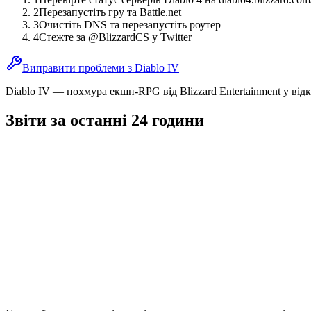
2
Перезапустіть гру та Battle.net
3
Очистіть DNS та перезапустіть роутер
4
Стежте за @BlizzardCS у Twitter
Виправити проблеми з Diablo IV
Diablo IV — похмура екшн-RPG від Blizzard Entertainment у відкр
Звіти за останні 24 години