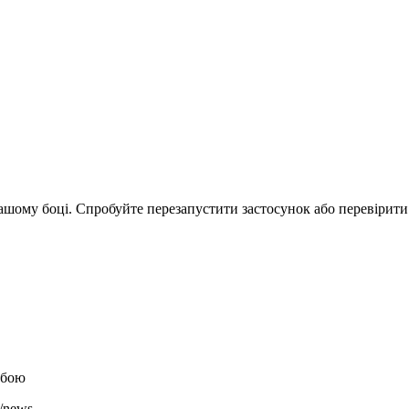
вашому боці. Спробуйте перезапустити застосунок або перевірити
збою
m/news