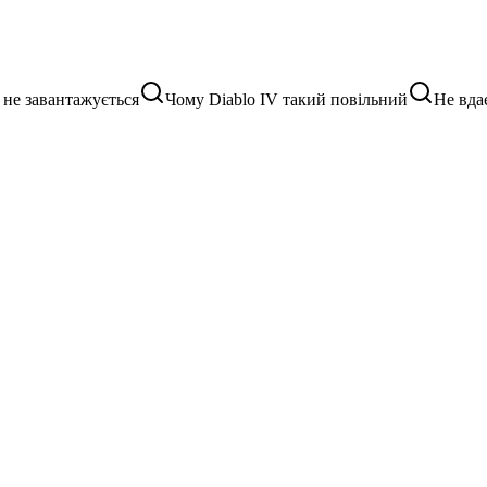
 не завантажується
Чому Diablo IV такий повільний
Не вдає