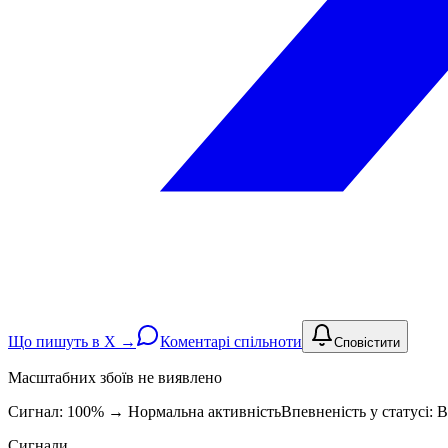
Що пишуть в X →
Коментарі спільноти
Сповістити
Масштабних збоїв не виявлено
Сигнал: 100%
→
Нормальна активність
Впевненість у статусі:
В
Сигнали