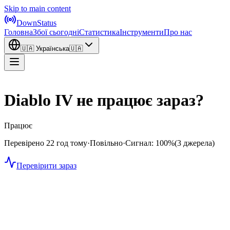
Skip to main content
DownStatus
Головна
Збої сьогодні
Статистика
Інструменти
Про нас
🇺🇦
Українська
🇺🇦
Diablo IV не працює зараз?
Працює
Перевірено 22 год тому
·
Повільно
·
Сигнал: 100%
(3 джерела)
Перевірити зараз