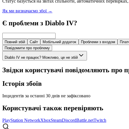
Статус базується на звітах спільноти, автоматичних перевірках,
Як ми визначаємо збої
→
Є проблеми з Diablo IV?
Повний збій
Сайт
Мобільний додаток
Проблеми з входом
Плат
Повідомити про проблему
Diablo IV не працює? Можливо, це не збій
Звідки користувачі повідомляють про 
Історія збоїв
Інцидентів за останні 30 днів не зафіксовано
Користувачі також перевіряють
PlayStation Network
Xbox
Steam
Discord
Battle.net
Twitch