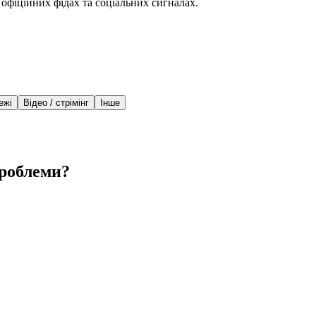
 офіційних фідах та соціальних сигналах.
ежі
Відео / стрімінг
Інше
проблеми?