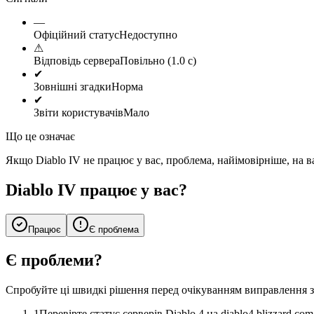
—
Офіційний статус
Недоступно
⚠
Відповідь сервера
Повільно (1.0 с)
✔
Зовнішні згадки
Норма
✔
Звіти користувачів
Мало
Що це означає
Якщо Diablo IV не працює у вас, проблема, найімовірніше, на 
Diablo IV працює у вас?
Працює
Є проблема
Є проблеми?
Спробуйте ці швидкі рішення перед очікуванням виправлення 
1
Перевірте статус серверів Diablo 4 на diablo4.blizzard.co