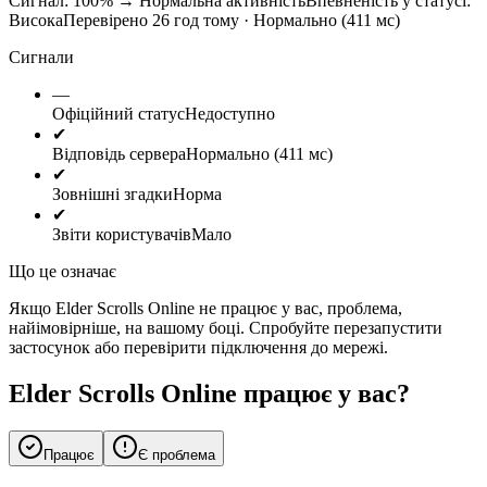
Сигнал: 100%
→
Нормальна активність
Впевненість у статусі:
Висока
Перевірено 26 год тому · Нормально (411 мс)
Сигнали
—
Офіційний статус
Недоступно
✔
Відповідь сервера
Нормально (411 мс)
✔
Зовнішні згадки
Норма
✔
Звіти користувачів
Мало
Що це означає
Якщо Elder Scrolls Online не працює у вас, проблема,
найімовірніше, на вашому боці. Спробуйте перезапустити
застосунок або перевірити підключення до мережі.
Elder Scrolls Online працює у вас?
Працює
Є проблема