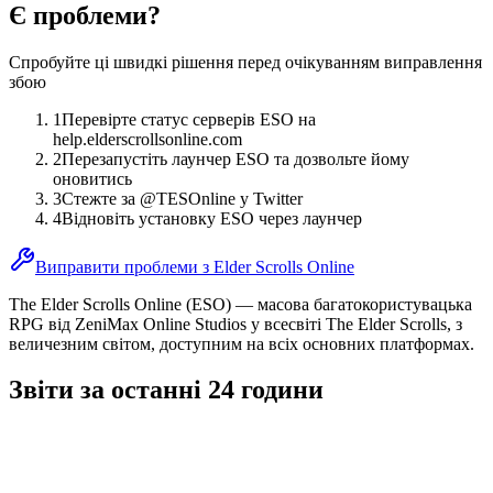
Є проблеми?
Спробуйте ці швидкі рішення перед очікуванням виправлення
збою
1
Перевірте статус серверів ESO на
help.elderscrollsonline.com
2
Перезапустіть лаунчер ESO та дозвольте йому
оновитись
3
Стежте за @TESOnline у Twitter
4
Відновіть установку ESO через лаунчер
Виправити проблеми з Elder Scrolls Online
The Elder Scrolls Online (ESO) — масова багатокористувацька
RPG від ZeniMax Online Studios у всесвіті The Elder Scrolls, з
величезним світом, доступним на всіх основних платформах.
Звіти за останні 24 години