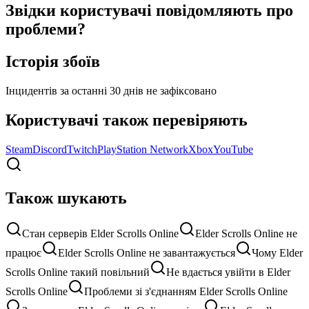
Звідки користувачі повідомляють про
проблеми?
Історія збоїв
Інцидентів за останні 30 днів не зафіксовано
Користувачі також перевіряють
Steam
Discord
Twitch
PlayStation Network
Xbox
YouTube
Також шукають
Стан серверів Elder Scrolls Online
Elder Scrolls Online не
працює
Elder Scrolls Online не завантажується
Чому Elder
Scrolls Online такий повільний
Не вдається увійти в Elder
Scrolls Online
Проблеми зі з'єднанням Elder Scrolls Online